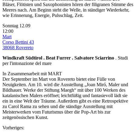
Bläser, Flötisten und Saxophonisten hören der filigranen Stimme des
Meeres nach. Am Beginn steht die Welle, in ständiger Wiederkehr,
wie Erinnerung, Energie, Pulsschlag, Zeit.
Sonntag 12.09
12:00
Mart
Corso Bettini 43
38068 Rovereto
Windkraft Südtirol . Beat Furrer . Salvatore Sciarrino
. Studi
per l'intonazione del mare
In Zusammenarbeit mit MART
Der September im Mart von Rovereto bietet eine Fülle von
Neuigkeiten. Am 10. wird die Ausstellung „Joan Miró, Maler und
Bildhauer. Werke der Stiftung Maegh“ mit über 100 Werken des
katalanischen Malers eröffnet; leichtfüßig und fantasievoll lädt sie
ein in eine Welt der Träume. Außerdem gibt es eine Retrospektive
zu Carol Rama zu sehen und die ständige Ausstellung mit
Meisterwerken vom Futurismus über die Pop-Art bis zur
zeitgenössischen Kunst.
Vorheriges: