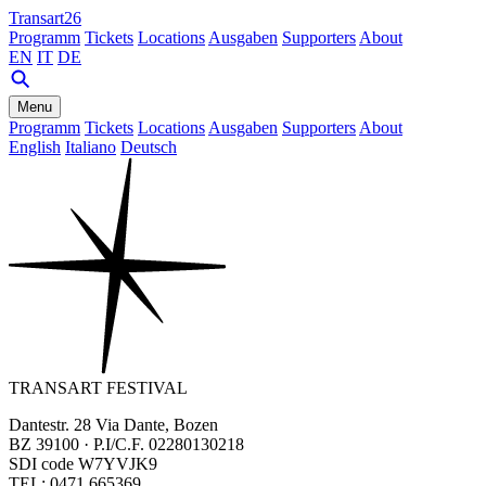
Transart26
Programm
Tickets
Locations
Ausgaben
Supporters
About
EN
IT
DE
Menu
Programm
Tickets
Locations
Ausgaben
Supporters
About
English
Italiano
Deutsch
TRANSART FESTIVAL
Dantestr. 28 Via Dante, Bozen
BZ 39100 · P.I/C.F. 02280130218
SDI code W7YVJK9
TEL: 0471 665369