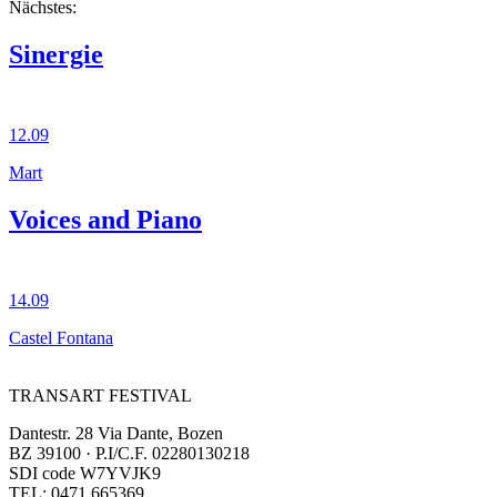
Nächstes:
Sinergie
12.09
Mart
Voices and Piano
14.09
Castel Fontana
TRANSART FESTIVAL
Dantestr. 28 Via Dante, Bozen
BZ 39100 · P.I/C.F. 02280130218
SDI code W7YVJK9
TEL: 0471 665369