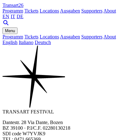
Transart26
Programm
Tickets
Locations
Ausgaben
Supporters
About
EN
IT
DE
Menu
Programm
Tickets
Locations
Ausgaben
Supporters
About
English
Italiano
Deutsch
TRANSART FESTIVAL
Dantestr. 28 Via Dante, Bozen
BZ 39100 · P.I/C.F. 02280130218
SDI code W7YVJK9
TEL: 0471 665369