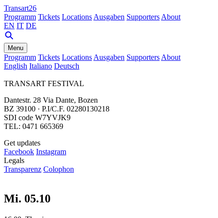
Transart26
Programm
Tickets
Locations
Ausgaben
Supporters
About
EN
IT
DE
Menu
Programm
Tickets
Locations
Ausgaben
Supporters
About
English
Italiano
Deutsch
TRANSART FESTIVAL
Dantestr. 28 Via Dante, Bozen
BZ 39100 · P.I/C.F. 02280130218
SDI code W7YVJK9
TEL: 0471 665369
Get updates
Facebook
Instagram
Legals
Transparenz
Colophon
Mi. 05.10