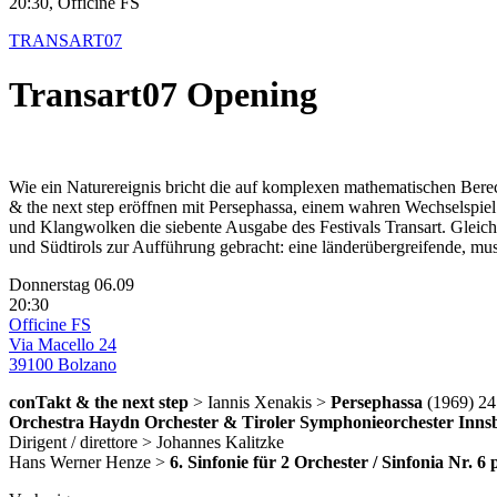
20:30, Officine FS
TRANSART07
Transart07 Opening
Wie ein Naturereignis bricht die auf komplexen mathematischen Bere
& the next step eröffnen mit Persephassa, einem wahren Wechselspi
und Klangwolken die siebente Ausgabe des Festivals Transart. Glei
und Südtirols zur Aufführung gebracht: eine länderübergreifende, m
Donnerstag 06.09
20:30
Officine FS
Via Macello 24
39100 Bolzano
conTakt & the next step
> Iannis Xenakis >
Persephassa
(1969) 24
Orchestra Haydn Orchester & Tiroler Symphonieorchester Inns
Dirigent / direttore > Johannes Kalitzke
Hans Werner Henze >
6. Sinfonie für 2 Orchester / Sinfonia Nr. 6 