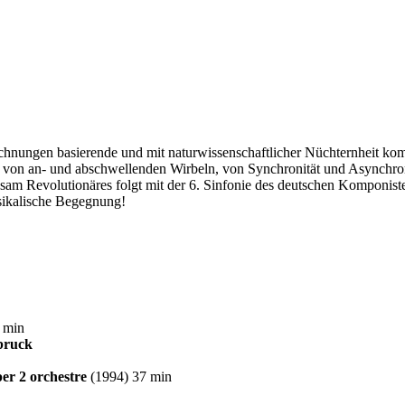
chnungen basierende und mit naturwissenschaftlicher Nüchternheit ko
el von an- und abschwellenden Wirbeln, von Synchronität und Asynchr
chsam Revolutionäres folgt mit der 6. Sinfonie des deutschen Kompon
usikalische Begegnung!
 min
bruck
per 2 orchestre
(1994) 37 min