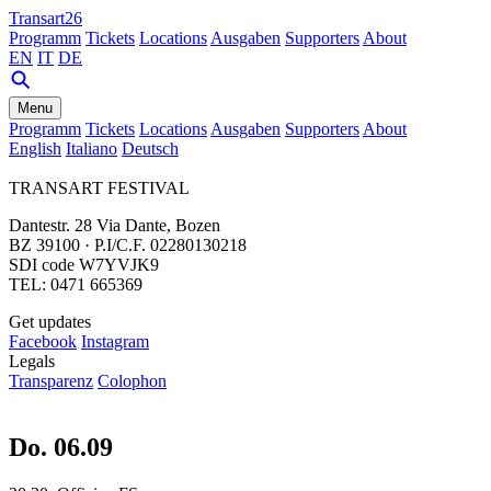
Transart26
Programm
Tickets
Locations
Ausgaben
Supporters
About
EN
IT
DE
Menu
Programm
Tickets
Locations
Ausgaben
Supporters
About
English
Italiano
Deutsch
TRANSART FESTIVAL
Dantestr. 28 Via Dante, Bozen
BZ 39100 · P.I/C.F. 02280130218
SDI code W7YVJK9
TEL: 0471 665369
Get updates
Facebook
Instagram
Legals
Transparenz
Colophon
Do. 06.09