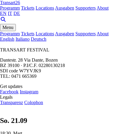
Transart26
Programm
Tickets
Locations
Ausgaben
Supporters
About
EN
IT
DE
Menu
Programm
Tickets
Locations
Ausgaben
Supporters
About
English
Italiano
Deutsch
TRANSART FESTIVAL
Dantestr. 28 Via Dante, Bozen
BZ 39100 · P.I/C.F. 02280130218
SDI code W7YVJK9
TEL: 0471 665369
Get updates
Facebook
Instagram
Legals
Transparenz
Colophon
So. 21.09
18:30, Mart