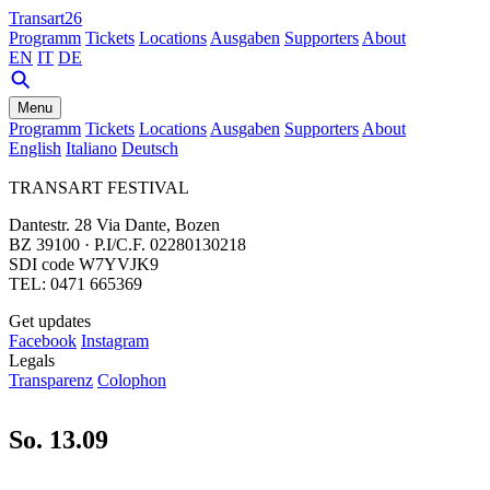
Transart26
Programm
Tickets
Locations
Ausgaben
Supporters
About
EN
IT
DE
Menu
Programm
Tickets
Locations
Ausgaben
Supporters
About
English
Italiano
Deutsch
TRANSART FESTIVAL
Dantestr. 28 Via Dante, Bozen
BZ 39100 · P.I/C.F. 02280130218
SDI code W7YVJK9
TEL: 0471 665369
Get updates
Facebook
Instagram
Legals
Transparenz
Colophon
So. 13.09