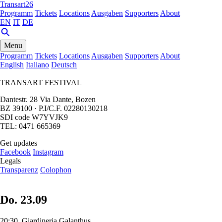
Transart26
Programm
Tickets
Locations
Ausgaben
Supporters
About
EN
IT
DE
Menu
Programm
Tickets
Locations
Ausgaben
Supporters
About
English
Italiano
Deutsch
TRANSART FESTIVAL
Dantestr. 28 Via Dante, Bozen
BZ 39100 · P.I/C.F. 02280130218
SDI code W7YVJK9
TEL: 0471 665369
Get updates
Facebook
Instagram
Legals
Transparenz
Colophon
Do. 23.09
20:30, Giardineria Galanthus