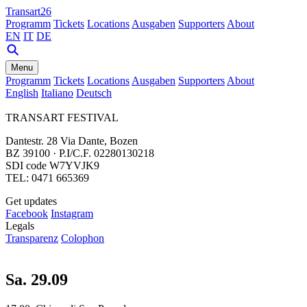
Transart26
Programm
Tickets
Locations
Ausgaben
Supporters
About
EN
IT
DE
Menu
Programm
Tickets
Locations
Ausgaben
Supporters
About
English
Italiano
Deutsch
TRANSART FESTIVAL
Dantestr. 28 Via Dante, Bozen
BZ 39100 · P.I/C.F. 02280130218
SDI code W7YVJK9
TEL: 0471 665369
Get updates
Facebook
Instagram
Legals
Transparenz
Colophon
Sa. 29.09