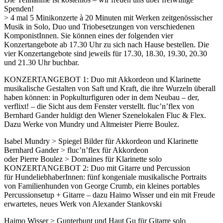
Spenden!
> 4 mal 5 Minikonzerte à 20 Minuten mit Werken zeitgenössischer
Musik in Solo, Duo und Triobesetzungen von verschiedenen
KomponistInnen. Sie können eines der folgenden vier
Konzertangebote ab 17.30 Uhr zu sich nach Hause bestellen. Die
vier Konzertangebote sind jeweils für 17.30, 18.30, 19.30, 20.30
und 21.30 Uhr buchbar.
KONZERTANGEBOT 1: Duo mit Akkordeon und Klarinette
musikalische Gestalten von Saft und Kraft, die ihre Wurzeln überall
haben können: in Popkulturfiguren oder in dem Neubau – der,
verflixt! – die Sicht aus dem Fenster verstellt. fluc’n’flex von
Bernhard Gander huldigt den Wiener Szenelokalen Fluc & Flex.
Dazu Werke von Mundry und Altmeister Pierre Boulez.
Isabel Mundry > Spiegel Bilder für Akkordeon und Klarinette
Bernhard Gander > fluc’n’flex für Akkordeon
oder Pierre Boulez > Domaines für Klarinette solo
KONZERTANGEBOT 2: Duo mit Gitarre und Percussion
für HundeliebhaberInnen: fünf kongeniale musikalische Portraits
von Familienhunden von George Crumb, ein kleines portables
Percussionsetup + Gitarre – dazu Haimo Wisser und ein mit Freude
erwartetes, neues Werk von Alexander Stankovski
Haimo Wisser > Gunterbunt und Haut Gu für Gitarre solo