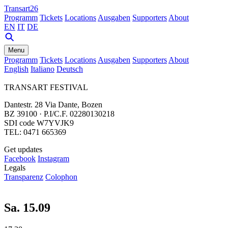
Transart26
Programm
Tickets
Locations
Ausgaben
Supporters
About
EN
IT
DE
Menu
Programm
Tickets
Locations
Ausgaben
Supporters
About
English
Italiano
Deutsch
TRANSART FESTIVAL
Dantestr. 28 Via Dante, Bozen
BZ 39100 · P.I/C.F. 02280130218
SDI code W7YVJK9
TEL: 0471 665369
Get updates
Facebook
Instagram
Legals
Transparenz
Colophon
Sa. 15.09