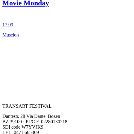
Movie Monday
17.09
Museion
TRANSART FESTIVAL
Dantestr. 28 Via Dante, Bozen
BZ 39100 · P.I/C.F. 02280130218
SDI code W7YVJK9
TEL: 0471 665369