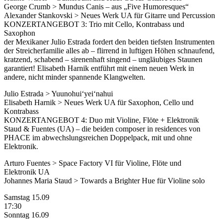
George Crumb > Mundus Canis – aus „Five Humoresques“
Alexander Stankovski > Neues Werk UA für Gitarre und Percussion
KONZERTANGEBOT 3: Trio mit Cello, Kontrabass und
Saxophon
der Mexikaner Julio Estrada fordert den beiden tiefsten Instrumenten
der Streicherfamilie alles ab – flirrend in luftigen Höhen schnaufend,
kratzend, schabend – sirenenhaft singend – ungläubiges Staunen
garantiert! Elisabeth Harnik entführt mit einem neuen Werk in
andere, nicht minder spannende Klangwelten.
Julio Estrada > Yuunohui‘yei‘nahui
Elisabeth Harnik > Neues Werk UA für Saxophon, Cello und
Kontrabass
KONZERTANGEBOT 4: Duo mit Violine, Flöte + Elektronik
Staud & Fuentes (UA) – die beiden composer in residences von
PHACE im abwechslungsreichen Doppelpack, mit und ohne
Elektronik.
Arturo Fuentes > Space Factory VI für Violine, Flöte und
Elektronik UA
Johannes Maria Staud > Towards a Brighter Hue für Violine solo
Samstag 15.09
17:30
Sonntag 16.09