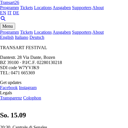
Transart26
Programm
Tickets
Locations
Ausgaben
Supporters
About
EN
IT
DE
Menu
Programm
Tickets
Locations
Ausgaben
Supporters
About
English
Italiano
Deutsch
TRANSART FESTIVAL
Dantestr. 28 Via Dante, Bozen
BZ 39100 · P.I/C.F. 02280130218
SDI code W7YVJK9
TEL: 0471 665369
Get updates
Facebook
Instagram
Legals
Transparenz
Colophon
So. 15.09
20:30, Centrale di Senales