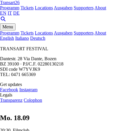
Transart26
Programm
Tickets
Locations
Ausgaben
Supporters
About
EN
IT
DE
Menu
Programm
Tickets
Locations
Ausgaben
Supporters
About
English
Italiano
Deutsch
TRANSART FESTIVAL
Dantestr. 28 Via Dante, Bozen
BZ 39100 · P.I/C.F. 02280130218
SDI code W7YVJK9
TEL: 0471 665369
Get updates
Facebook
Instagram
Legals
Transparenz
Colophon
Mo. 18.09
20:30, Filmclub