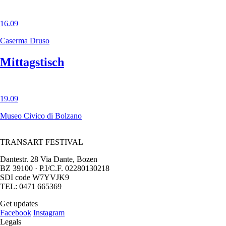
16.09
Caserma Druso
Mittagstisch
19.09
Museo Civico di Bolzano
TRANSART FESTIVAL
Dantestr. 28 Via Dante, Bozen
BZ 39100 · P.I/C.F. 02280130218
SDI code W7YVJK9
TEL: 0471 665369
Get updates
Facebook
Instagram
Legals