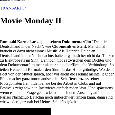
TRANSART17
Movie Monday II
Romuald Karmakar
zeigt in seinem
Dokumentarfilm
"Denk ich an
Deutschland in der Nacht",
wie Clubmusik entsteht
. Manchmal
braucht er dazu nicht einmal Musik. Als Heinrich Heine an
Deutschland in der Nacht dachte, hatte er ganz sicher nicht das Tanzen
zu Elektrobeats im Sinn. Dennoch gibt es zwischen dem Dichter und
dem Dokumentarfilm mehr als nur eine oberflächliche Verbindung. So
teilen Heine und Karmakar den Sinn für das Hintergründige. Wo der
Poet von der Mutter sprach, aber vor allem die Heimat meinte, legt der
Filmemacher ganz unromantisch den Schaffensprozess seiner
Protagonisten frei, indem er sie bei der Arbeit in Clubs und auf
Festivals zeigt sowie in Interviews einfach reden lässt. Und spätestens
wenn es um die Frage geht, wie man nach dem Anschlag auf den
Pariser Nachtclub Bataclan noch unbeschwert tanzen kann, dann sind
wir wieder ganz nah bei Heines Schlaflosigkeit…