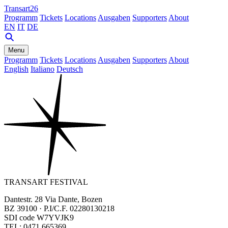
Transart26
Programm
Tickets
Locations
Ausgaben
Supporters
About
EN
IT
DE
Menu
Programm
Tickets
Locations
Ausgaben
Supporters
About
English
Italiano
Deutsch
TRANSART FESTIVAL
Dantestr. 28 Via Dante, Bozen
BZ 39100 · P.I/C.F. 02280130218
SDI code W7YVJK9
TEL: 0471 665369