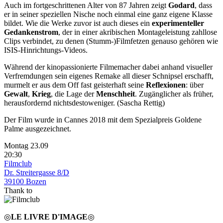
Auch im fortgeschrittenen Alter von 87 Jahren zeigt
Godard
, dass
er in seiner speziellen Nische noch einmal eine ganz eigene Klasse
bildet. Wie die Werke zuvor ist auch dieses ein
experimenteller
Gedankenstrom
, der in einer akribischen Montageleistung zahllose
Clips verbindet, zu denen (Stumm-)Filmfetzen genauso gehören wie
ISIS-Hinrichtungs-Videos.
Während der kinopassionierte Filmemacher dabei anhand visueller
Verfremdungen sein eigenes Remake all dieser Schnipsel erschafft,
murmelt er aus dem Off fast geisterhaft seine
Reflexionen
: über
Gewalt
,
Krieg
, die Lage der
Menschheit
. Zugänglicher als früher,
herausfordernd nichtsdestoweniger. (Sascha Rettig)
Der Film wurde in Cannes 2018 mit dem Spezialpreis Goldene
Palme ausgezeichnet.
Montag 23.09
20:30
Filmclub
Dr. Streitergasse 8/D
39100 Bozen
Thank to
◎
LE LIVRE D'IMAGE
◎