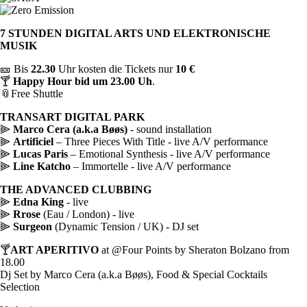
7 STUNDEN DIGITAL ARTS UND ELEKTRONISCHE
MUSIK
🎫 Bis
22.30
Uhr kosten die Tickets nur
10 €
🍸
Happy Hour bid um 23.00 Uh
.
📎Free Shuttle
TRANSART DIGITAL PARK
⫸
Marco Cera (a.k.a Bøøs)
- sound installation
⫸
Artificiel
– Three Pieces With Title - live A/V performance
⫸
Lucas Paris
– Emotional Synthesis - live A/V performance
⫸
Line Katcho
– Immortelle - live A/V performance
THE ADVANCED CLUBBING
⫸
Edna King
- live
⫸
Rrose
(Eau / London) - live
⫸
Surgeon
(Dynamic Tension / UK) - DJ set
🍸
ART APERITIVO
at @Four Points by Sheraton Bolzano from
18.00
Dj Set by Marco Cera (a.k.a Bøøs), Food & Special Cocktails
Selection