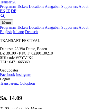
Transart26
Programm
Tickets
Locations
Ausgaben
Supporters
About
EN
IT
DE
Menu
Programm
Tickets
Locations
Ausgaben
Supporters
About
English
Italiano
Deutsch
TRANSART FESTIVAL
Dantestr. 28 Via Dante, Bozen
BZ 39100 · P.I/C.F. 02280130218
SDI code W7YVJK9
TEL: 0471 665369
Get updates
Facebook
Instagram
Legals
Transparenz
Colophon
Sa. 14.09
21:00 → 04:00, Ex-Masten