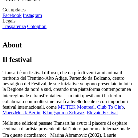
Get updates
Facebook
Instagram
Legals
Trasparenza
Colophon
About
Il festival
Transart è un festival diffuso, che da più di venti anni anima il
territorio del Trentino-Alto Adige. Partendo da Bolzano, centro
nevralgico del Festival, le sue iniziative vengono presentate in tutta
la Regione da nord a sud, creando una piattaforma contemporanea
interregionale e transfrontaliera. In tutti questi anni ha inoltre
collaborato con moltissime realtà a livello locale e con importanti
festival internazionali, come
MUTEK Montreal
,
Club To Club
,
MaerzMusik Berlin
,
Klangspuren Schwaz
,
Elevate Festival
.
Nelle sue edizioni passate Transart ha avuto il piacere di ospitare
centinaia di artistə provenienti dall’intero panorama internazionale.
Tra questə ricordiamo: Marina Abramovic (2002), Laurie