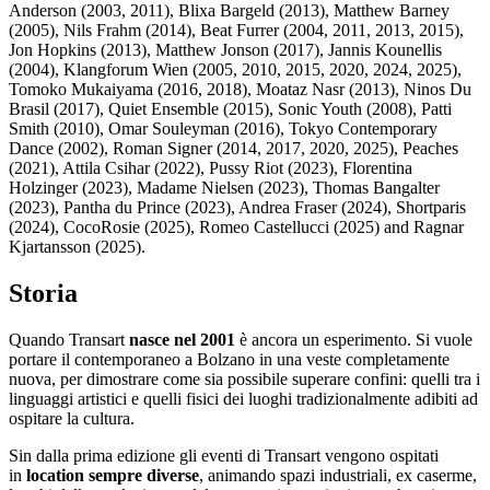
Anderson (2003, 2011), Blixa Bargeld (2013), Matthew Barney
(2005), Nils Frahm (2014), Beat Furrer (2004, 2011, 2013, 2015),
Jon Hopkins (2013), Matthew Jonson (2017), Jannis Kounellis
(2004), Klangforum Wien (2005, 2010, 2015, 2020, 2024, 2025),
Tomoko Mukaiyama (2016, 2018), Moataz Nasr (2013), Ninos Du
Brasil (2017), Quiet Ensemble (2015), Sonic Youth (2008), Patti
Smith (2010), Omar Souleyman (2016), Tokyo Contemporary
Dance (2002), Roman Signer (2014, 2017, 2020, 2025), Peaches
(2021), Attila Csihar (2022), Pussy Riot (2023), Florentina
Holzinger (2023), Madame Nielsen (2023), Thomas Bangalter
(2023), Pantha du Prince (2023), Andrea Fraser (2024), Shortparis
(2024), CocoRosie (2025), Romeo Castellucci (2025) and Ragnar
Kjartansson (2025).
Storia
Quando Transart
nasce nel 2001
è ancora un esperimento. Si vuole
portare il contemporaneo a Bolzano in una veste completamente
nuova, per dimostrare come sia possibile superare confini: quelli tra i
linguaggi artistici e quelli fisici dei luoghi tradizionalmente adibiti ad
ospitare la cultura.
Sin dalla prima edizione gli eventi di Transart vengono ospitati
in
location sempre diverse
, animando spazi industriali, ex caserme,