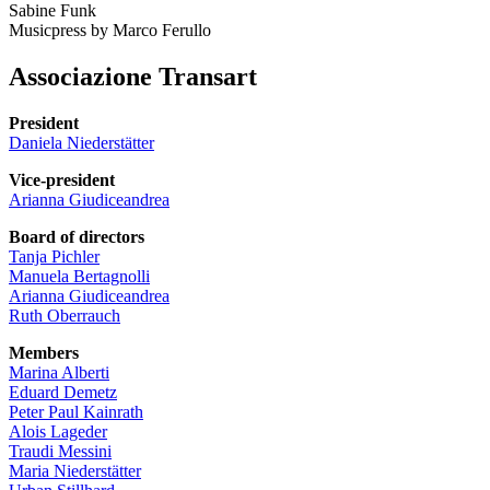
Sabine Funk
Musicpress by Marco Ferullo
Associazione Transart
President
Daniela Niederstätter
Vice-president
Arianna Giudiceandrea
Board of directors
Tanja Pichler
Manuela Bertagnolli
Arianna Giudiceandrea
Ruth Oberrauch
Members
Marina Alberti
Eduard Demetz
Peter Paul Kainrath
Alois Lageder
Traudi Messini
Maria Niederstätter