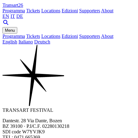
Transart26
Programma
Tickets
Locations
Edizioni
Supporters
About
EN
IT
DE
Menu
Programma
Tickets
Locations
Edizioni
Supporters
About
English
Italiano
Deutsch
TRANSART FESTIVAL
Dantestr. 28 Via Dante, Bozen
BZ 39100 · P.I/C.F. 02280130218
SDI code W7YVJK9
TEL: 0471 665369