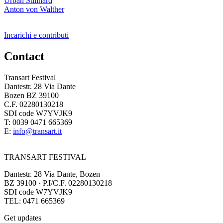
Urban Stillhard
Anton von Walther
Incarichi e contributi
Contact
Transart Festival
Dantestr. 28 Via Dante
Bozen BZ 39100
C.F. 02280130218
SDI code W7YVJK9
T: 0039 0471 665369
E:
info@transart.it
TRANSART FESTIVAL
Dantestr. 28 Via Dante, Bozen
BZ 39100 · P.I/C.F. 02280130218
SDI code W7YVJK9
TEL: 0471 665369
Get updates