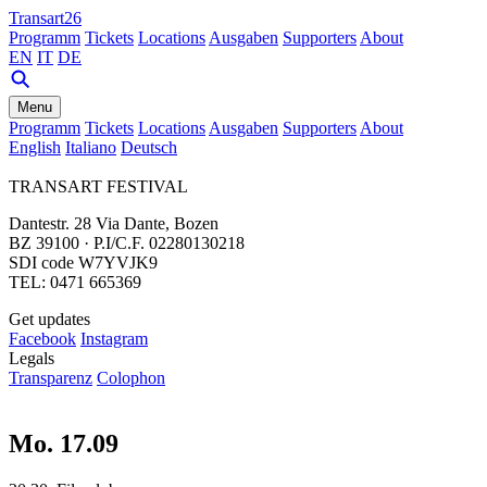
Transart26
Programm
Tickets
Locations
Ausgaben
Supporters
About
EN
IT
DE
Menu
Programm
Tickets
Locations
Ausgaben
Supporters
About
English
Italiano
Deutsch
TRANSART FESTIVAL
Dantestr. 28 Via Dante, Bozen
BZ 39100 · P.I/C.F. 02280130218
SDI code W7YVJK9
TEL: 0471 665369
Get updates
Facebook
Instagram
Legals
Transparenz
Colophon
Mo. 17.09