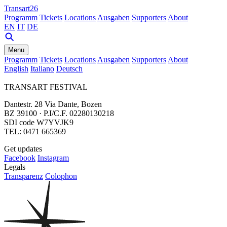
Transart26
Programm
Tickets
Locations
Ausgaben
Supporters
About
EN
IT
DE
Menu
Programm
Tickets
Locations
Ausgaben
Supporters
About
English
Italiano
Deutsch
TRANSART FESTIVAL
Dantestr. 28 Via Dante, Bozen
BZ 39100 · P.I/C.F. 02280130218
SDI code W7YVJK9
TEL: 0471 665369
Get updates
Facebook
Instagram
Legals
Transparenz
Colophon