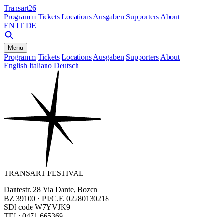
Transart26
Programm
Tickets
Locations
Ausgaben
Supporters
About
EN
IT
DE
Menu
Programm
Tickets
Locations
Ausgaben
Supporters
About
English
Italiano
Deutsch
TRANSART FESTIVAL
Dantestr. 28 Via Dante, Bozen
BZ 39100 · P.I/C.F. 02280130218
SDI code W7YVJK9
TEL: 0471 665369