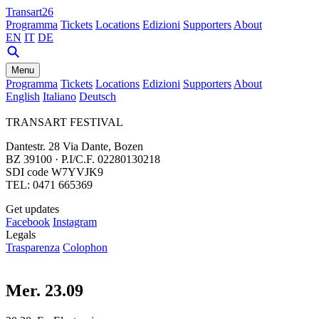
Transart26
Programma
Tickets
Locations
Edizioni
Supporters
About
EN
IT
DE
Menu
Programma
Tickets
Locations
Edizioni
Supporters
About
English
Italiano
Deutsch
TRANSART FESTIVAL
Dantestr. 28 Via Dante, Bozen
BZ 39100 · P.I/C.F. 02280130218
SDI code W7YVJK9
TEL: 0471 665369
Get updates
Facebook
Instagram
Legals
Trasparenza
Colophon
Mer. 23.09