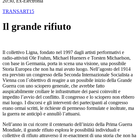
20:30, Ex-Electronia
TRANSART15
Il grande rifiuto
Il collettivo Ligna, fondato nel 1997 dagli artisti performativi e
radio-attivisti Ole Frahm, Michael Hueners e Torsten Michaelson,
con base in Germania, porta in scena una visione, una possibile
Storia Europea che non ha mai avuto luogo. Nell’agosto del 1914
era previsto un congresso della Seconda Internazionale Socialista a
Vienna con l´obiettivo di reagire a un possibile inizio della Grande
Guerra con uno sciopero generale, che avrebbe fatto
auspicabilmente crollare le infrastrutture dei paesi coinvolti e
impedito l’avvio del conflitto. Il congresso e lo sciopero non ebbero
mai luogo. I discorsi e gli interventi dei partecipanti al congresso
erano ormai scritti, le richieste di permesso formulate e inoltrate, ma
la guerra ne anticipò e annullò l’attuarsi.
Nell’anno in cui ricorre il centenario dell’inizio della Prima Guerra
Mondiale, il grande rifiuto esplora le possibilità individuali e
collettive di rifiuto attraverso il re-enactment di una storia che non ha