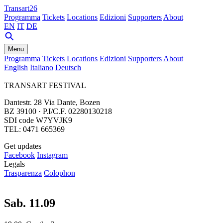
Transart26
Programma
Tickets
Locations
Edizioni
Supporters
About
EN
IT
DE
Menu
Programma
Tickets
Locations
Edizioni
Supporters
About
English
Italiano
Deutsch
TRANSART FESTIVAL
Dantestr. 28 Via Dante, Bozen
BZ 39100 · P.I/C.F. 02280130218
SDI code W7YVJK9
TEL: 0471 665369
Get updates
Facebook
Instagram
Legals
Trasparenza
Colophon
Sab. 11.09