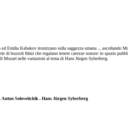
lya ed Emilia Kabakov ironizzano sulla saggezza umana ... ascoltando Moz
ie di bozzoli fittizi che regalano tenere carezze sonore: lo spazio pubbl
 di Mozart nelle variazioni al tema di Hans Jürgen Syberberg.
. Anton Soloveitchik . Hans Jürgen Syberberg