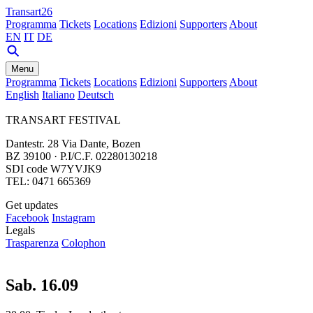
Transart26
Programma
Tickets
Locations
Edizioni
Supporters
About
EN
IT
DE
Menu
Programma
Tickets
Locations
Edizioni
Supporters
About
English
Italiano
Deutsch
TRANSART FESTIVAL
Dantestr. 28 Via Dante, Bozen
BZ 39100 · P.I/C.F. 02280130218
SDI code W7YVJK9
TEL: 0471 665369
Get updates
Facebook
Instagram
Legals
Trasparenza
Colophon
Sab. 16.09