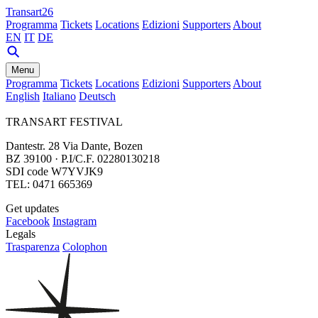
Transart26
Programma
Tickets
Locations
Edizioni
Supporters
About
EN
IT
DE
Menu
Programma
Tickets
Locations
Edizioni
Supporters
About
English
Italiano
Deutsch
TRANSART FESTIVAL
Dantestr. 28 Via Dante, Bozen
BZ 39100 · P.I/C.F. 02280130218
SDI code W7YVJK9
TEL: 0471 665369
Get updates
Facebook
Instagram
Legals
Trasparenza
Colophon