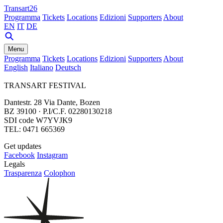
Transart26
Programma
Tickets
Locations
Edizioni
Supporters
About
EN
IT
DE
Menu
Programma
Tickets
Locations
Edizioni
Supporters
About
English
Italiano
Deutsch
TRANSART FESTIVAL
Dantestr. 28 Via Dante, Bozen
BZ 39100 · P.I/C.F. 02280130218
SDI code W7YVJK9
TEL: 0471 665369
Get updates
Facebook
Instagram
Legals
Trasparenza
Colophon