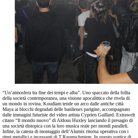
“Un’atmosfera tra fine dei tempi e alba”. Uno spaccato della follia
della società contemporanea, una visione apocalittica che rivela di
un mondo in rovina. Koudlam tende un arco dalle antiche città
Maya ai blocchi degradati delle banlieues parigine, accompagnato
dalle immagini futuriste del video artista Cyprien Gaillard. Extrawelt
citano “Il mondo nuovo” di Aldous Huxley lanciando il presagio di
una società distopica con la loro musica reale per mondi paralleli.
Infine, la catena di montaggio dell’Alumix ritorna operativa con i
ritmi metallici e incessanti di T.Raumschmiere. In questo vortice di