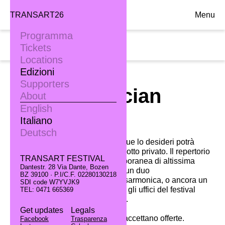
TRANSART26
Menu
Programma
Gio. 29.09
Tickets
18:00
Locations
Edizioni
TRANSART11
Supporters
Rent a Musician
About
English
Italiano
Deutsch
A Bolzano per una serata chiunque lo desideri potrà
avere un concerto nel proprio salotto privato. Il repertorio
TRANSART FESTIVAL
proposto sarà di musica contemporanea di altissima
Dantestr. 28 Via Dante, Bozen
qualità: preferisci un trio d’archi, un duo
BZ 39100 · P.I/C.F. 02280130218
flauto/percussioni, un duo sax/ fisarmonica, o ancora un
SDI code W7YVJK9
duo di soli fiati? Prenotati presso gli uffici del festival
TEL: 0471 665369
Transart al numero 0471 673070.
Get updates
Legals
La partecipazione è gratuita –si accettano offerte.
Facebook
Trasparenza