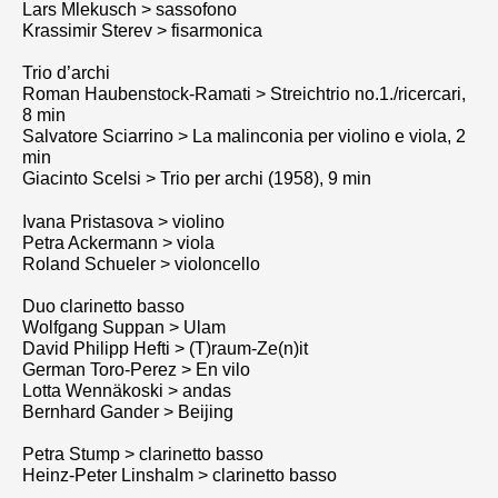
Lars Mlekusch > sassofono
Krassimir Sterev > fisarmonica
Trio d’archi
Roman Haubenstock-Ramati > Streichtrio no.1./ricercari,
8 min
Salvatore Sciarrino > La malinconia per violino e viola, 2
min
Giacinto Scelsi > Trio per archi (1958), 9 min
Ivana Pristasova > violino
Petra Ackermann > viola
Roland Schueler > violoncello
Duo clarinetto basso
Wolfgang Suppan > Ulam
David Philipp Hefti > (T)raum-Ze(n)it
German Toro-Perez > En vilo
Lotta Wennäkoski > andas
Bernhard Gander > Beijing
Petra Stump > clarinetto basso
Heinz-Peter Linshalm > clarinetto basso