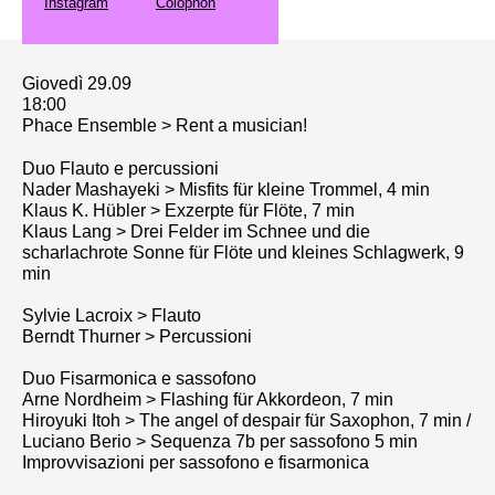
Instagram
Colophon
Giovedì 29.09
18:00
Phace Ensemble > Rent a musician!
Duo Flauto e percussioni
Nader Mashayeki > Misfits für kleine Trommel, 4 min
Klaus K. Hübler > Exzerpte für Flöte, 7 min
Klaus Lang > Drei Felder im Schnee und die
scharlachrote Sonne für Flöte und kleines Schlagwerk, 9
min
Sylvie Lacroix > Flauto
Berndt Thurner > Percussioni
Duo Fisarmonica e sassofono
Arne Nordheim > Flashing für Akkordeon, 7 min
Hiroyuki Itoh > The angel of despair für Saxophon, 7 min /
Luciano Berio > Sequenza 7b per sassofono 5 min
Improvvisazioni per sassofono e fisarmonica