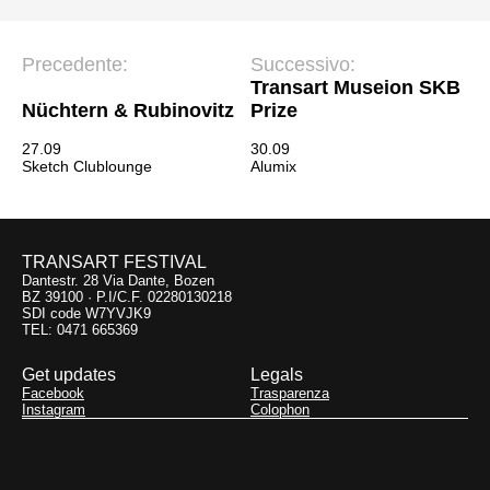
Precedente:
Successivo:
Transart Museion SKB
Nüchtern & Rubinovitz
Prize
27.09
30.09
Sketch Clublounge
Alumix
TRANSART FESTIVAL
Dantestr. 28 Via Dante, Bozen
BZ 39100 · P.I/C.F. 02280130218
SDI code W7YVJK9
TEL: 0471 665369
Get updates
Legals
Facebook
Trasparenza
Instagram
Colophon