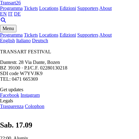
Transart26
Programma
Tickets
Locations
Edizioni
Supporters
About
EN
IT
DE
Menu
Programma
Tickets
Locations
Edizioni
Supporters
About
English
Italiano
Deutsch
TRANSART FESTIVAL
Dantestr. 28 Via Dante, Bozen
BZ 39100 · P.I/C.F. 02280130218
SDI code W7YVJK9
TEL: 0471 665369
Get updates
Facebook
Instagram
Legals
Trasparenza
Colophon
Sab. 17.09
22:00, Alumix