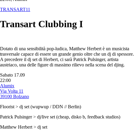
TRANSART11
Transart Clubbing I
Dotato di una sensibilità pop-ludica, Matthew Herbert è un musicista
trasversale capace di essere un grande genio oltre che un dj di spessore.
A precedere il dj set di Herbert, ci sarà Patrick Pulsinger, artista
austriaco, una delle figure di massimo rilievo nella scena del djing.
Sabato 17.09
22:00
Alumix
Via Volta 11
39100 Bolzano
Floorist > dj set (wupwup / DDN // Berlin)
Patrick Pulsinger > dj/live set (cheap, disko b, feedback studios)
Matthew Herbert > dj set