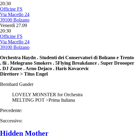
20:30
Officine FS
Via Macello 24
39100 Bolzano
Venerdì 27.09
20:30
Officine FS
Via Macello 24
39100 Bolzano
Orchestra Haydn . Studenti dei Conservatori di Bolzano e Trento
. fii . Melograno Smokers . 5Flying Breakdance . Super Droooper
. DJ Zuzee . Arno Dejaco . Haris Kovacevic
Direttore > Titus Engel
Bernhard Gander
LOVELY MONSTER for Orchestra
MELTING POT >Prima Italiana
Precedente:
Successivo:
Hidden Mother