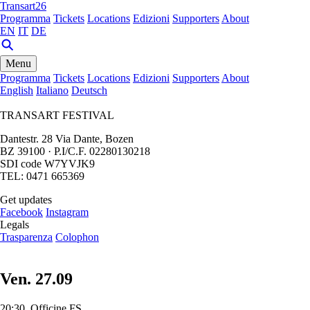
Transart26
Programma
Tickets
Locations
Edizioni
Supporters
About
EN
IT
DE
Menu
Programma
Tickets
Locations
Edizioni
Supporters
About
English
Italiano
Deutsch
TRANSART FESTIVAL
Dantestr. 28 Via Dante, Bozen
BZ 39100 · P.I/C.F. 02280130218
SDI code W7YVJK9
TEL: 0471 665369
Get updates
Facebook
Instagram
Legals
Trasparenza
Colophon
Ven. 27.09
20:30, Officine FS