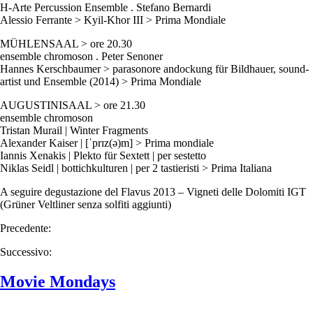
H-Arte Percussion Ensemble . Stefano Bernardi
Alessio Ferrante > Kyil-Khor III > Prima Mondiale
MÜHLENSAAL > ore 20.30
ensemble chromoson . Peter Senoner
Hannes Kerschbaumer > parasonore andockung für Bildhauer, sound-
artist und Ensemble (2014) > Prima Mondiale
AUGUSTINISAAL > ore 21.30
ensemble chromoson
Tristan Murail | Winter Fragments
Alexander Kaiser | [ˈprɪz(ə)m] > Prima mondiale
Iannis Xenakis | Plekto für Sextett | per sestetto
Niklas Seidl | bottichkulturen | per 2 tastieristi > Prima Italiana
A seguire degustazione del Flavus 2013 – Vigneti delle Dolomiti IGT
(Grüner Veltliner senza solfiti aggiunti)
Precedente:
Successivo:
Movie Mondays