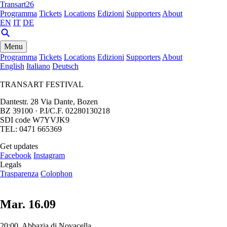
Transart26
Programma
Tickets
Locations
Edizioni
Supporters
About
EN
IT
DE
Menu
Programma
Tickets
Locations
Edizioni
Supporters
About
English
Italiano
Deutsch
TRANSART FESTIVAL
Dantestr. 28 Via Dante, Bozen
BZ 39100 · P.I/C.F. 02280130218
SDI code W7YVJK9
TEL: 0471 665369
Get updates
Facebook
Instagram
Legals
Trasparenza
Colophon
Mar. 16.09
20:00, Abbazia di Novacella