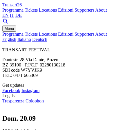
Transart26
Programma
Tickets
Locations
Edizioni
Supporters
About
EN
IT
DE
Menu
Programma
Tickets
Locations
Edizioni
Supporters
About
English
Italiano
Deutsch
TRANSART FESTIVAL
Dantestr. 28 Via Dante, Bozen
BZ 39100 · P.I/C.F. 02280130218
SDI code W7YVJK9
TEL: 0471 665369
Get updates
Facebook
Instagram
Legals
Trasparenza
Colophon
Dom. 20.09