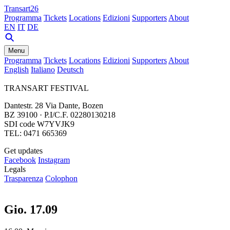
Transart26
Programma
Tickets
Locations
Edizioni
Supporters
About
EN
IT
DE
Menu
Programma
Tickets
Locations
Edizioni
Supporters
About
English
Italiano
Deutsch
TRANSART FESTIVAL
Dantestr. 28 Via Dante, Bozen
BZ 39100 · P.I/C.F. 02280130218
SDI code W7YVJK9
TEL: 0471 665369
Get updates
Facebook
Instagram
Legals
Trasparenza
Colophon
Gio. 17.09