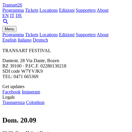
Transart26
Programma
Tickets
Locations
Edizioni
Supporters
About
EN
IT
DE
Menu
Programma
Tickets
Locations
Edizioni
Supporters
About
English
Italiano
Deutsch
TRANSART FESTIVAL
Dantestr. 28 Via Dante, Bozen
BZ 39100 · P.I/C.F. 02280130218
SDI code W7YVJK9
TEL: 0471 665369
Get updates
Facebook
Instagram
Legals
Trasparenza
Colophon
Dom. 20.09