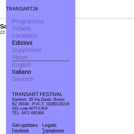
TRANSART26
Programma
Sab. 09.09
Tickets
22:00, Stahlbau Pichler
Locations
Edizioni
Supporters
About
English
Italiano
Deutsch
TRANSART FESTIVAL
Dantestr. 28 Via Dante, Bozen
BZ 39100 · P.I/C.F. 02280130218
SDI code W7YVJK9
TEL: 0471 665369
Get updates
Legals
Facebook
Trasparenza