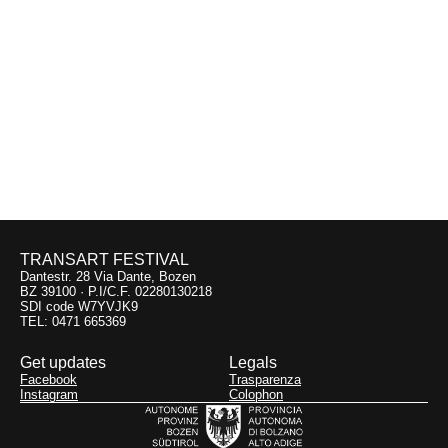
FREE H2 SHUTTLEBUS
Precedente:
Successivo:
Inaudito
09.09
Libera Università di Bolzano
Contact10 * First Part
10.09
Monte San Vigilio
TRANSART FESTIVAL
Dantestr. 28 Via Dante, Bozen
BZ 39100 · P.I/C.F. 02280130218
SDI code W7YVJK9
TEL: 0471 665369
Get updates
Legals
Facebook
Trasparenza
Instagram
Colophon