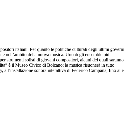
itori italiani. Per quanto le politiche culturali degli ultimi governi
zione nell’ambito della nuova musica. Uno degli ensemble più
er strumenti solisti di giovani compositori, alcuni dei quali saranno
udita” è il Museo Civico di Bolzano; la musica risuonerà in tutto
ey, all’installazione sonora interattiva di Federico Campana, fino alle