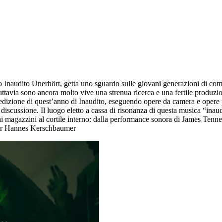
 Inaudito Unerhört, getta uno sguardo sulle giovani generazioni di compos
tuttavia sono ancora molto vive una strenua ricerca e una fertile produ
’edizione di quest’anno di Inaudito, eseguendo opere da camera e opere p
a discussione. Il luogo eletto a cassa di risonanza di questa musica “ina
, dai magazzini al cortile interno: dalla performance sonora di James Tenn
inger Hannes Kerschbaumer