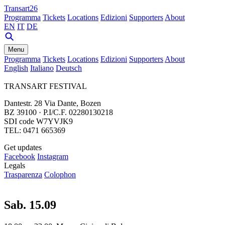
Transart26
Programma
Tickets
Locations
Edizioni
Supporters
About
EN
IT
DE
Menu
Programma
Tickets
Locations
Edizioni
Supporters
About
English
Italiano
Deutsch
TRANSART FESTIVAL
Dantestr. 28 Via Dante, Bozen
BZ 39100 · P.I/C.F. 02280130218
SDI code W7YVJK9
TEL: 0471 665369
Get updates
Facebook
Instagram
Legals
Trasparenza
Colophon
Sab. 15.09