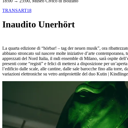
18:00 → 23:00, Museo Civico di Bolzano
TRANSART18
Inaudito Unerhört
La quarta edizione di “hörbar! – tag der neuen musik”, ora ribattezzato
abbiano stroncato sul nascere molte iniziative d’arte contemporanea, 
apprezzati del Nord Italia, il mdi ensemble di Milano, sarà ospite dell
presenti come “registi” e felici di mettersi a disposizione per un’apert
l’edificio dalle scale, alle cantine, dalle sale barocche fino alla torre
variazioni elettroniche su vetro antiproiettile del duo Kutin | Kindl