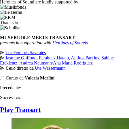
Heroines of Sound are kindly supported by
Thanks to
MUSERUOLE MEETS TRANSART
presents in cooperation with
Heroines of Sounds
⫸
Les Femmes Savantes
⫸
Jasmine Guffond
,
Farahnaz Hatam
,
Andrea Parkins
,
Sabine
Ercklentz
,
Andrea Neumann/Ana Maria Rodriguez
⫸
Coro
diretto da
Ute Wassermann
⋰ Curato da
Valeria Merlini
Precedente:
Successivo:
Play Transart