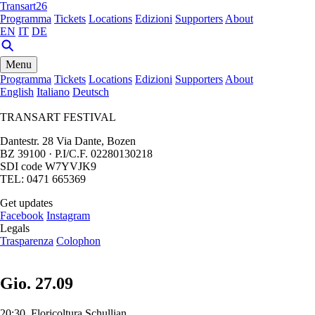
Transart26
Programma
Tickets
Locations
Edizioni
Supporters
About
EN
IT
DE
Menu
Programma
Tickets
Locations
Edizioni
Supporters
About
English
Italiano
Deutsch
TRANSART FESTIVAL
Dantestr. 28 Via Dante, Bozen
BZ 39100 · P.I/C.F. 02280130218
SDI code W7YVJK9
TEL: 0471 665369
Get updates
Facebook
Instagram
Legals
Trasparenza
Colophon
Gio. 27.09
20:30, Floricoltura Schullian