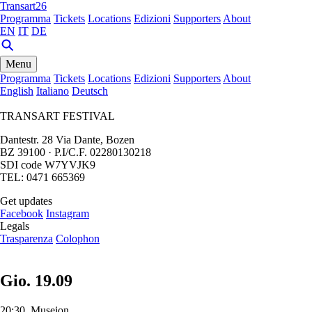
Transart26
Programma
Tickets
Locations
Edizioni
Supporters
About
EN
IT
DE
Menu
Programma
Tickets
Locations
Edizioni
Supporters
About
English
Italiano
Deutsch
TRANSART FESTIVAL
Dantestr. 28 Via Dante, Bozen
BZ 39100 · P.I/C.F. 02280130218
SDI code W7YVJK9
TEL: 0471 665369
Get updates
Facebook
Instagram
Legals
Trasparenza
Colophon
Gio. 19.09
20:30, Museion