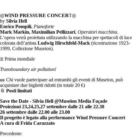
◎
WIND PRESSURE CONCER
T◎
by
Silvia Hell
Enrico Pompili
,
Pianoforte
Mark Markin, Maximilian Pellizzari
,
Operatori macchina
.
L’opera verrà proiettata utilizzando la macchina per spettacoli di luce
colorata dell’artista
Ludwig Hirschfeld-Mack
(ricostruzione 1923-
1999, Collezione Museion).
⧖ Prima mondiale
Transboundary air pollution!
🎫 Chi vuole partecipare ad entrambi gli eventi di Museion, può
acquistare due biglietti ridotti (in totale 20 €)
📎
Posti limitati
Save the Date - Silvia Hell @Museion Media Façade
Proiezioni 23,24,25,27 settembre dalle 21 alle 22.30
26 settembre dalle 22.00 alle 23.00
Il progetto è legato alla performance Wind Pressure Concert
A cura di Frida Carazzato
Precedente: