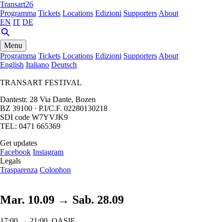
Transart26
Programma
Tickets
Locations
Edizioni
Supporters
About
EN
IT
DE
Menu
Programma
Tickets
Locations
Edizioni
Supporters
About
English
Italiano
Deutsch
TRANSART FESTIVAL
Dantestr. 28 Via Dante, Bozen
BZ 39100 · P.I/C.F. 02280130218
SDI code W7YVJK9
TEL: 0471 665369
Get updates
Facebook
Instagram
Legals
Trasparenza
Colophon
Mar. 10.09 → Sab. 28.09
17:00 → 21:00, OASIE