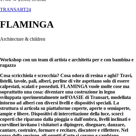
TRANSART24
FLAMINGA
Architecture & children
Workshop con un team di artistə e architettə per e con bambinə e
ragazzə
Cosa scricchiola e scrocchia? Cosa odora di resina e aghi? Travi,
listelli, tavole, pali, alberi, perline di vite aspettano solo di essere
calpestati, scalati e posseduti. FLAMINGA vuole molte cose ma
soprattutto una cosa: diventare una costruzione in legno
sviluppata sperimentalmente nell'OASIE di Transart, modellata
intorno ad alberi con diversi livelli e dispositivi speciali. La
struttura si articola su piattaforme coperte, aperte o semiaperte,
ampie e libere. Dispositivi di intercettazione della luce, scorci
coperti che riparano dalla pioggia o dall'ombra, livelli inclinati e
curvilinei invitano i visitatori a dipingere, disegnare, danzare,
cantare, costruire, formare e recitare, discutere e riflettere. Nel
corso della sessione, gli oggetti d'arte si creano e cambiano