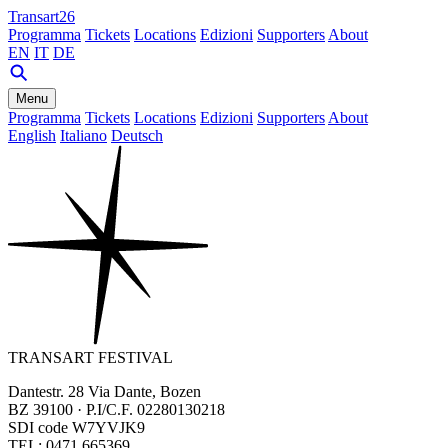
Transart26
Programma
Tickets
Locations
Edizioni
Supporters
About
EN
IT
DE
Menu
Programma
Tickets
Locations
Edizioni
Supporters
About
English
Italiano
Deutsch
TRANSART FESTIVAL
Dantestr. 28 Via Dante, Bozen
BZ 39100 · P.I/C.F. 02280130218
SDI code W7YVJK9
TEL: 0471 665369