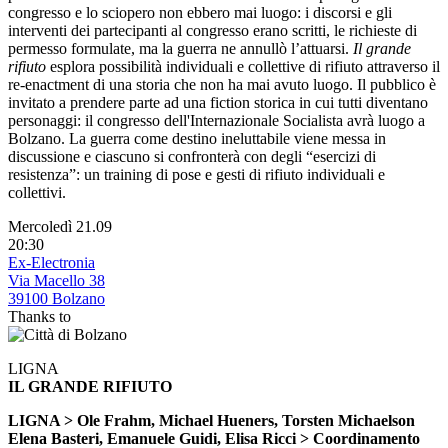
congresso e lo sciopero non ebbero mai luogo: i discorsi e gli
interventi dei partecipanti al congresso erano scritti, le richieste di
permesso formulate, ma la guerra ne annullò l’attuarsi.
Il grande
rifiuto
esplora possibilità individuali e collettive di rifiuto attraverso il
re-enactment di una storia che non ha mai avuto luogo. Il pubblico è
invitato a prendere parte ad una fiction storica in cui tutti diventano
personaggi: il congresso dell'Internazionale Socialista avrà luogo a
Bolzano. La guerra come destino ineluttabile viene messa in
discussione e ciascuno si confronterà con degli “esercizi di
resistenza”: un training di pose e gesti di rifiuto individuali e
collettivi.
Mercoledì 21.09
20:30
Ex-Electronia
Via Macello 38
39100 Bolzano
Thanks to
LIGNA
IL GRANDE RIFIUTO
LIGNA > Ole Frahm, Michael Hueners, Torsten Michaelson
Elena Basteri, Emanuele Guidi, Elisa Ricci > Coordinamento