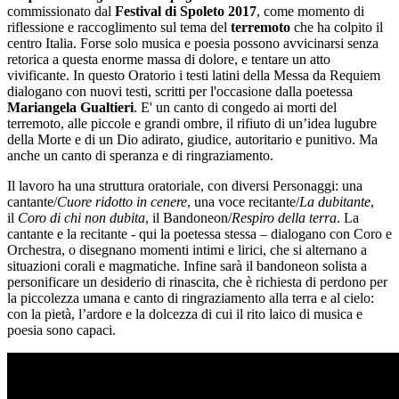
commissionato dal
Festival di Spoleto 2017
, come momento di
riflessione e raccoglimento sul tema del
terremoto
che ha colpito il
centro Italia. Forse solo musica e poesia possono avvicinarsi senza
retorica a questa enorme massa di dolore, e tentare un atto
vivificante. In questo Oratorio i testi latini della Messa da Requiem
dialogano con nuovi testi, scritti per l'occasione dalla poetessa
Mariangela Gualtieri
. E' un canto di congedo ai morti del
terremoto, alle piccole e grandi ombre, il rifiuto di un’idea lugubre
della Morte e di un Dio adirato, giudice, autoritario e punitivo. Ma
anche un canto di speranza e di ringraziamento.
Il lavoro ha una struttura oratoriale, con diversi Personaggi: una
cantante/
Cuore ridotto in cenere
, una voce recitante/
La dubitante
,
il
Coro di chi non dubita
, il Bandoneon/
Respiro della terra
. La
cantante e la recitante - qui la poetessa stessa – dialogano con Coro e
Orchestra, o disegnano momenti intimi e lirici, che si alternano a
situazioni corali e magmatiche. Infine sarà il bandoneon solista a
personificare un desiderio di rinascita, che è richiesta di perdono per
la piccolezza umana e canto di ringraziamento alla terra e al cielo:
con la pietà, l’ardore e la dolcezza di cui il rito laico di musica e
poesia sono capaci.