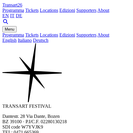
Transart26
Programma
Tickets
Locations
Edizioni
Supporters
About
EN
IT
DE
Menu
Programma
Tickets
Locations
Edizioni
Supporters
About
English
Italiano
Deutsch
TRANSART FESTIVAL
Dantestr. 28 Via Dante, Bozen
BZ 39100 · P.I/C.F. 02280130218
SDI code W7YVJK9
TEL: 0471 665369