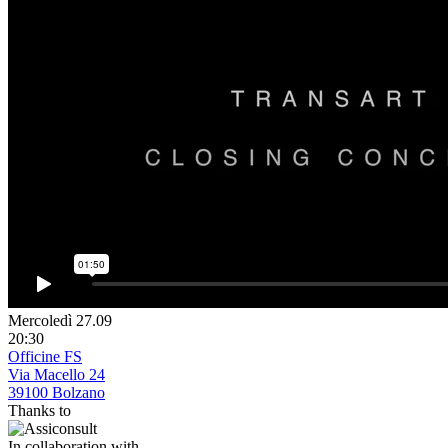
Mercoledì 27.09
20:30
Officine FS
Via Macello 24
39100 Bolzano
Thanks to
In collaboration with