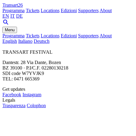
Transart26
Programma
Tickets
Locations
Edizioni
Supporters
About
EN
IT
DE
Menu
Programma
Tickets
Locations
Edizioni
Supporters
About
English
Italiano
Deutsch
TRANSART FESTIVAL
Dantestr. 28 Via Dante, Bozen
BZ 39100 · P.I/C.F. 02280130218
SDI code W7YVJK9
TEL: 0471 665369
Get updates
Facebook
Instagram
Legals
Trasparenza
Colophon