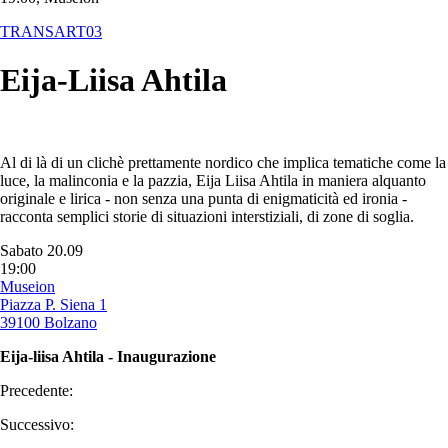
TRANSART03
Eija-Liisa Ahtila
Al di là di un clichè prettamente nordico che implica tematiche come la
luce, la malinconia e la pazzia, Eija Liisa Ahtila in maniera alquanto
originale e lirica - non senza una punta di enigmaticità ed ironia -
racconta semplici storie di situazioni interstiziali, di zone di soglia.
Sabato 20.09
19:00
Museion
Piazza P. Siena 1
39100 Bolzano
Eija-liisa Ahtila - Inaugurazione
Precedente:
Successivo: