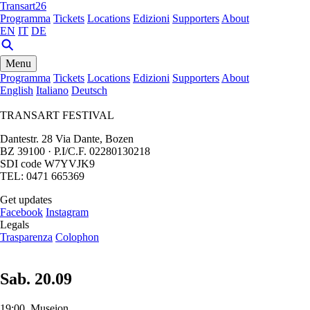
Transart26
Programma
Tickets
Locations
Edizioni
Supporters
About
EN
IT
DE
Menu
Programma
Tickets
Locations
Edizioni
Supporters
About
English
Italiano
Deutsch
TRANSART FESTIVAL
Dantestr. 28 Via Dante, Bozen
BZ 39100 · P.I/C.F. 02280130218
SDI code W7YVJK9
TEL: 0471 665369
Get updates
Facebook
Instagram
Legals
Trasparenza
Colophon
Sab. 20.09
19:00, Museion