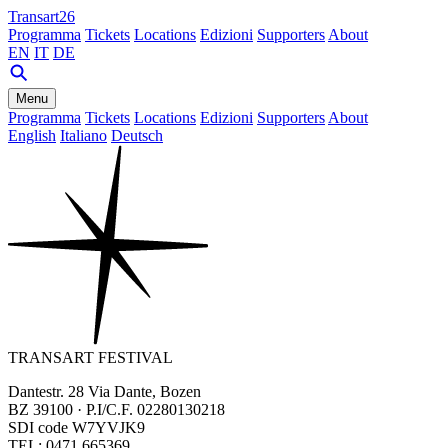
Transart26
Programma
Tickets
Locations
Edizioni
Supporters
About
EN
IT
DE
Menu
Programma
Tickets
Locations
Edizioni
Supporters
About
English
Italiano
Deutsch
TRANSART FESTIVAL
Dantestr. 28 Via Dante, Bozen
BZ 39100 · P.I/C.F. 02280130218
SDI code W7YVJK9
TEL: 0471 665369