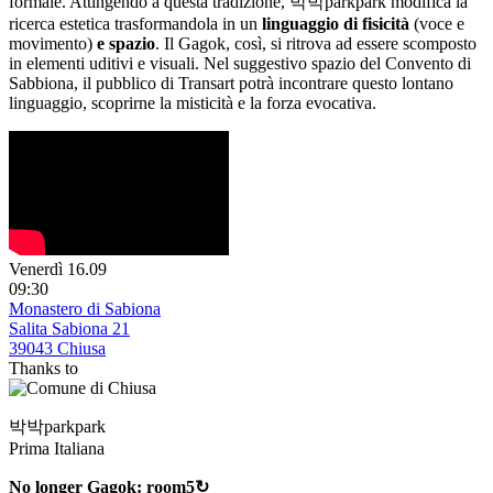
formale. Attingendo a questa tradizione, 박박parkpark modifica la
ricerca estetica trasformandola in un
linguaggio di fisicità
(voce e
movimento)
e spazio
. Il Gagok, così, si ritrova ad essere scomposto
in elementi uditivi e visuali. Nel suggestivo spazio del Convento di
Sabbiona, il pubblico di Transart potrà incontrare questo lontano
linguaggio, scoprirne la misticità e la forza evocativa.
Venerdì 16.09
09:30
Monastero di Sabiona
Salita Sabiona 21
39043 Chiusa
Thanks to
박박parkpark
Prima Italiana
No longer Gagok: room5↻